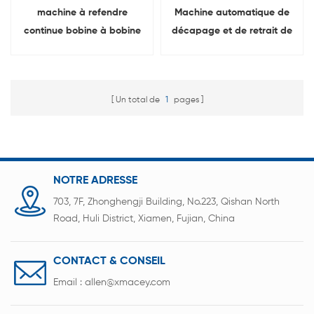
machine à refendre
Machine automatique de
continue bobine à bobine
décapage et de retrait de
découpe de film de
film rétractable en PVC et
batterie
PE pour batteries 18650
Un total de
1
pages
NOTRE ADRESSE
703, 7F, Zhonghengji Building, No.223, Qishan North
Road, Huli District, Xiamen, Fujian, China
CONTACT & CONSEIL
Email :
allen@xmacey.com