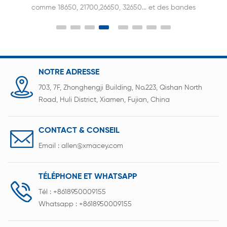
production de batteries au lithium et convient au
soudage par points et à l'assemblage en usine de
packs de batteries
14500/18650/21700/26650/32650/32700 en
configurations multi-parallèle et multi-série.
NOTRE ADRESSE
703, 7F, Zhonghengji Building, No.223, Qishan North
Road, Huli District, Xiamen, Fujian, China
CONTACT & CONSEIL
Email :
allen@xmacey.com
TÉLÉPHONE ET WHATSAPP
Tél :
+8618950009155
Whatsapp :
+8618950009155