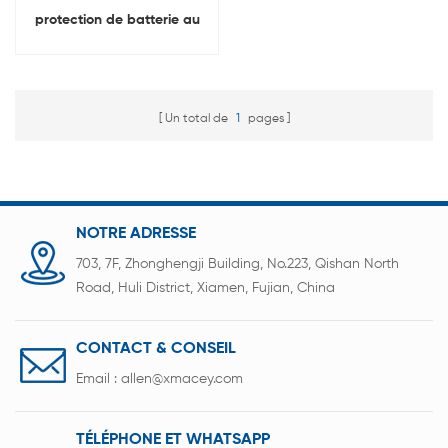
protection de batterie au
lithium de haute précision
série Lab 1-24
Un total de
1
pages
NOTRE ADRESSE
703, 7F, Zhonghengji Building, No.223, Qishan North
Road, Huli District, Xiamen, Fujian, China
CONTACT & CONSEIL
Email :
allen@xmacey.com
TÉLÉPHONE ET WHATSAPP