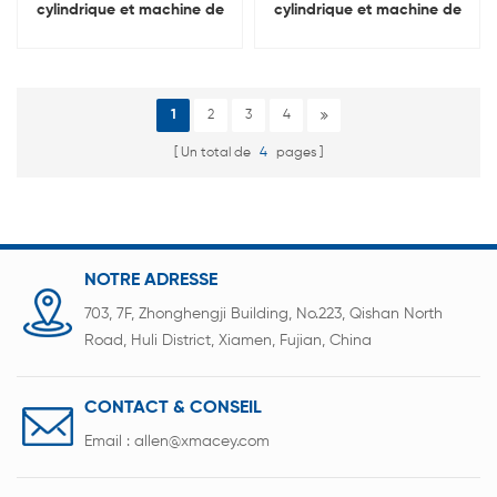
cylindrique et machine de
cylindrique et machine de
collage de papier
collage de papier
d'isolation 2 en 1
d'isolation 2 en 1
1
2
3
4
Un total de
4
pages
NOTRE ADRESSE
703, 7F, Zhonghengji Building, No.223, Qishan North
Road, Huli District, Xiamen, Fujian, China
CONTACT & CONSEIL
Email :
allen@xmacey.com