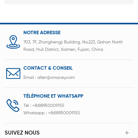
NOTRE ADRESSE
703, 7F, Zhonghengji Building, No.223, Qishan North
Road, Huli District, Xiamen, Fujian, China
CONTACT & CONSEIL
Email :
allen@xmacey.com
TÉLÉPHONE ET WHATSAPP
Tél :
+8618950009155
Whatsapp :
+8618950009155
SUIVEZ NOUS