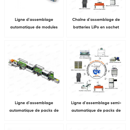
Ligne d'assemblage
Chaîne d'assemblage de
automatique de modules
batteries LiPo en sachet
de batteries de stockage
6S1P 6S2P pour UAV
d'énergie et de PACK
Ligne d'assemblage
Ligne d'assemblage semi-
automatique de packs de
automatique de packs de
batteries lithium-ion pour
batteries LiPo en pochette
système de stockage
pour drones UAV