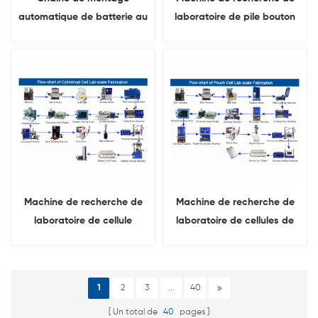
automatique de batterie au
laboratoire de pile bouton
lithium prismatique
de batterie au lithium-ion
Machine de recherche de
Machine de recherche de
laboratoire de cellule
laboratoire de cellules de
cylindrique de batterie au
poche de batterie au
lithium-ion
lithium-ion
1
2
3
...
40
Un total de
40
pages