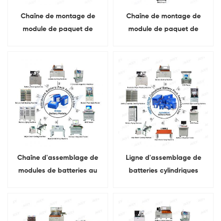
Chaîne de montage de
Chaîne de montage de
module de paquet de
module de paquet de
batterie d'ion de lithium
batterie d'ion de lithium de
pour le vélo électrique
système de stockage
d'énergie d'ESS
Chaîne d'assemblage de
Ligne d'assemblage de
modules de batteries au
batteries cylindriques
lithium-ion pour drones UAV
18650, 21700, 26650, 32700