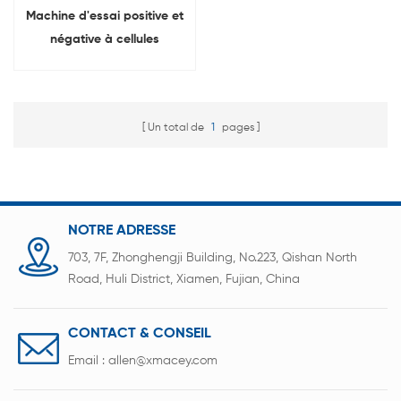
Machine d'essai positive et
négative à cellules
cylindriques CCD
Un total de
1
pages
NOTRE ADRESSE
703, 7F, Zhonghengji Building, No.223, Qishan North
Road, Huli District, Xiamen, Fujian, China
CONTACT & CONSEIL
Email :
allen@xmacey.com