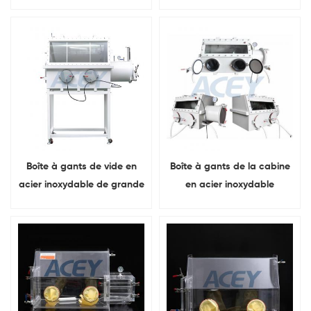
avec de l'eau et Contenu
de laboratoire de poste de
d'oxygène ci-dessous 1ppm
travail avec système de
purification d'humidité
Boîte à gants de vide en
Boîte à gants de la cabine
acier inoxydable de grande
en acier inoxydable
taille personnalisée avec
compacte de laboratoire
étagère de support