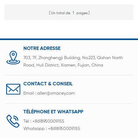
Un total de
1
pages
NOTRE ADRESSE
703, 7F, Zhonghengji Building, No.223, Qishan North
Road, Huli District, Xiamen, Fujian, China
CONTACT & CONSEIL
Email :
allen@xmacey.com
TÉLÉPHONE ET WHATSAPP
Tél :
+8618950009155
Whatsapp :
+8618950009155