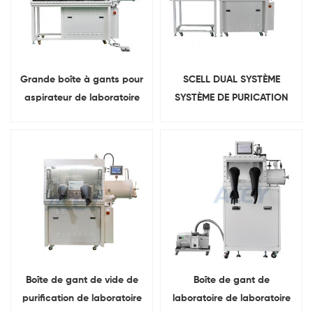
Grande boîte à gants pour
SCELL DUAL SYSTÈME
aspirateur de laboratoire
SYSTÈME DE PURICATION
avec système de
SYSTÈME DE CHAUFFUITÉ DE
purification de gaz
CHAUFES DE CHEMOVE
D'ASSION AVEC EAU ET
Contenu d'oxygène ci-
dessous 1ppm
Boîte de gant de vide de
Boîte de gant de
purification de laboratoire
laboratoire de laboratoire