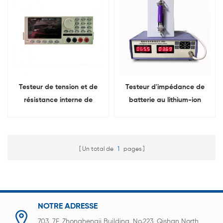
Testeur de tension et de
Testeur d'impédance de
résistance interne de
batterie au lithium-ion
batterie au lithium HK3561
Testeur de résistance
interne
Un total de
1
pages
NOTRE ADRESSE
703, 7F, Zhonghengji Building, No.223, Qishan North