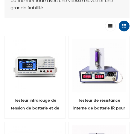
bonne méthode avec une vitesse élevée et une
grande fiabilité.
Testeur infrarouge de
Testeur de résistance
tension de batterie et de
interne de batterie IR pour
résistance interne HK3560
batteries lithium/plomb-
acide/Ni-MH/Ni-Cd