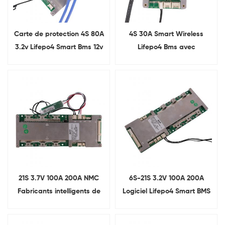
Carte de protection 4S 80A
4S 30A Smart Wireless
3.2v Lifepo4 Smart Bms 12v
Lifepo4 Bms avec
avec UART et RS485
communication UART
RS485
21S 3.7V 100A 200A NMC
6S-21S 3.2V 100A 200A
Fabricants intelligents de
Logiciel Lifepo4 Smart BMS
BMS avec UART
Avec UART