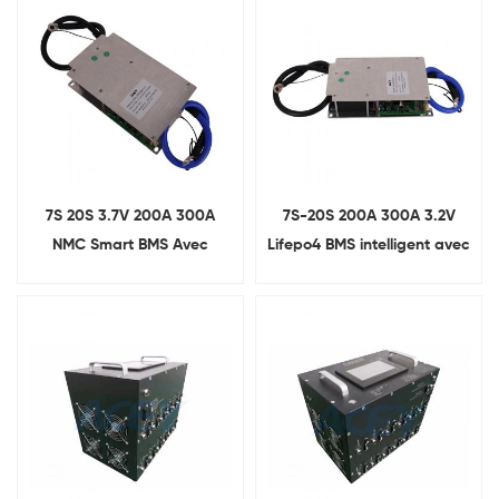
7S 20S 3.7V 200A 300A
7S-20S 200A 300A 3.2V
NMC Smart BMS Avec
Lifepo4 BMS intelligent avec
Équilibre UART RS485
UART RS485