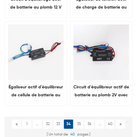
de batterie au plomb 12 V
de charge de batterie au
avec voyant lumineux
plomb 6V
Égaliseur actif d'équilibreur
Circuit d'équilibreur actif de
de cellule de batterie au
batterie au plomb 2V avec
plomb 6V avec l'indicateur
indicateur LED
mené
1
...
32
33
34
35
36
...
40
Un total de
40
pages