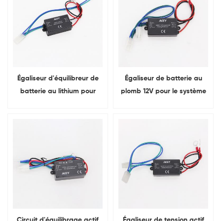
Égaliseur d'équilibreur de
Égaliseur de batterie au
batterie au lithium pour
plomb 12V pour le système
polymère Li-ion LiFePO4
d'alimentation solaire de
LTO NCM
bateau de scooter
électrique d'EV
Circuit d'équilibrage actif
Égaliseur de tension actif