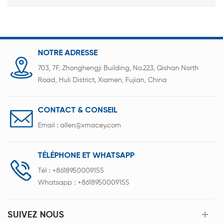
NOTRE ADRESSE
703, 7F, Zhonghengji Building, No.223, Qishan North
Road, Huli District, Xiamen, Fujian, China
CONTACT & CONSEIL
Email :
allen@xmacey.com
TÉLÉPHONE ET WHATSAPP
Tél :
+8618950009155
Whatsapp :
+8618950009155
SUIVEZ NOUS