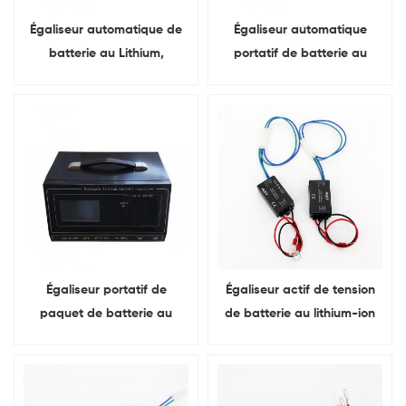
Égaliseur automatique de
Égaliseur automatique
batterie au Lithium,
portatif de batterie au
équilibreur de tension de
lithium Lifepo4 de 1-24S 10A
batterie Lifepo4 1-24S 20A
Égaliseur portatif de
Égaliseur actif de tension
paquet de batterie au
de batterie au lithium-ion
lithium 24S pour la batterie
avec lumière pour batteries
de puissance de voiture
de stockage