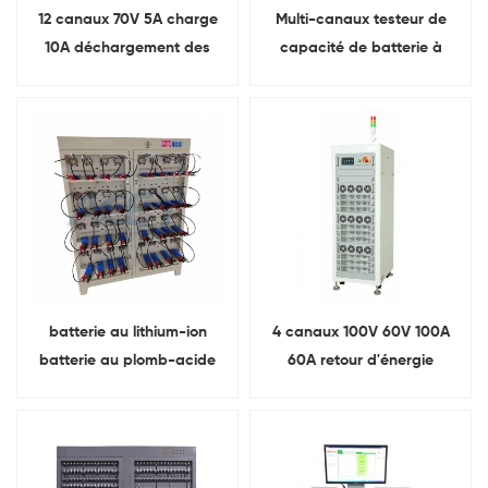
12 canaux 70V 5A charge
Multi-canaux testeur de
10A déchargement des
capacité de batterie à
équipements de
cellules cylindriques
vieillissement des batteries
lithium-ion
18650 test de batterie
batterie au lithium-ion
4 canaux 100V 60V 100A
batterie au plomb-acide
60A retour d'énergie
équipement d'essai de
Charge et décharge
cycle de vie Avec
régénératives Module de
différentes pinces
batterie Lifepo4 et testeur
de PACK