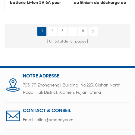
batterie Li-Ion 5V 6A pour
au lithium de décharge de
18650, 21700, 26650 et
120V 100A Charge 500A
32700
1
2
3
...
8
Un total de
8
pages
NOTRE ADRESSE
703, 7F, Zhonghengji Building, No.223, Qishan North
Road, Huli District, Xiamen, Fujian, China
CONTACT & CONSEIL
Email :
allen@xmacey.com