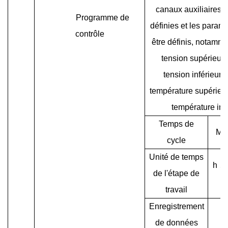
canaux auxiliaires 
Programme de
définies et les param
contrôle
être définis, notammen
tension supérieure,
tension inférieure,
température supérieur
température infé
Temps de
Ma
cycle
Unité de temps
h
、
de l'étape de
d
travail
Enregistrement
de données