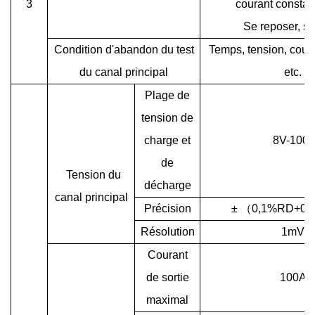
3
courant constan
Se reposer, s'a
Condition d'abandon du test
Temps, tension, coura
du canal principal
etc.
Plage de
tension de
charge et
8V-100
de
Tension du
décharge
canal principal
Précision
±
（
0,1%RD+0,
Résolution
1mV
Courant
de sortie
100A
maximal