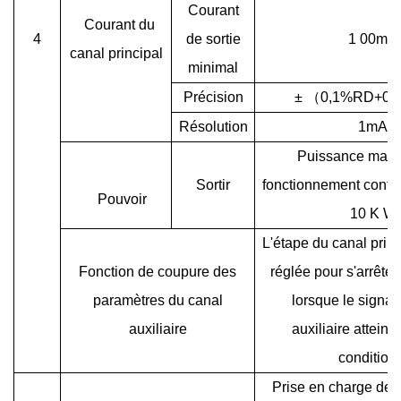
Courant
Courant du
4
de sortie
1
00mA
canal principal
minimal
Précision
±
（
0,1%RD+0,
Résolution
1mA
Puissance maxi
Sortir
fonctionnement conti
Pouvoir
10
K
W
L'étape du canal princ
Fonction de coupure des
réglée pour s'arrêter
paramètres du canal
lorsque le signal
auxiliaire
auxiliaire atteint
conditions
Prise
en charge de l