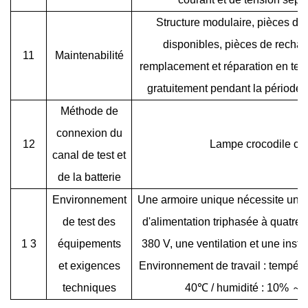
Structure modulaire, pièces de
disponibles, pièces de recha
11
Maintenabilité
remplacement et réparation en tem
gratuitement pendant la période 
Méthode de
connexion du
12
Lampe
crocodile c
canal de test et
de la batterie
Environnement
Une armoire unique nécessite une 
de test des
d'alimentation triphasée à quatre 
1
3
équipements
380 V, une ventilation et une insta
et exigences
Environnement de travail : tempér
techniques
40℃ / humidité : 10%
～