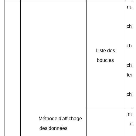
num
c
char
e
char
Liste des
boucles
char
ten
char
num
Méthode d'affichage
du
des données