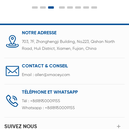
vieillissement de charge et de décharge des
modules de batterie des aspirateurs, des outils
électriques, des scooters et des fabricants de
batteries.
NOTRE ADRESSE
703, 7F, Zhonghengji Building, No.223, Qishan North
Road, Huli District, Xiamen, Fujian, China
CONTACT & CONSEIL
Email :
allen@xmacey.com
TÉLÉPHONE ET WHATSAPP
Tél :
+8618950009155
Whatsapp :
+8618950009155
SUIVEZ NOUS