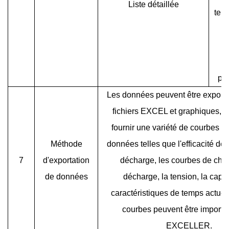
Liste détaillée
tem
la
l
pui
Les données peuvent être export
fichiers EXCEL et graphiques, q
fournir une variété de courbes d
Méthode
données telles que l'efficacité de
7
d'exportation
décharge, les courbes de char
de données
décharge, la tension, la capac
caractéristiques de temps actuel, 
courbes peuvent être import
EXCELLER.