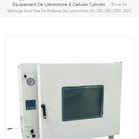
Équipement De Laboratoire À Cellules Cylindriques
/
Étuve De
Séchage Sous Vide De Paillasse De Laboratoire 20L/30L/50L/250L 250C