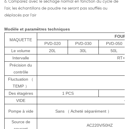
6. Comparez avec le séchage normal en fonction du cycle de
l'air, les échantillons de poudre ne seront pas soufflés ou
déplacés par l'air
Modèle et paramètres techniques
FOUR 
MAQUETTE
PVD-020
PVD-030
PVD-050
Le volume
20L
30L
50L
Intervalle
RT+1
Précision du
0
contrôle
Fluctuation
（
±
TEMP
）
Des étagères
1 PCS
2
VIDE
<1
Pompe à vide
Sans
（
Acheté séparément
）
Source de
AC220V/50HZ
courant