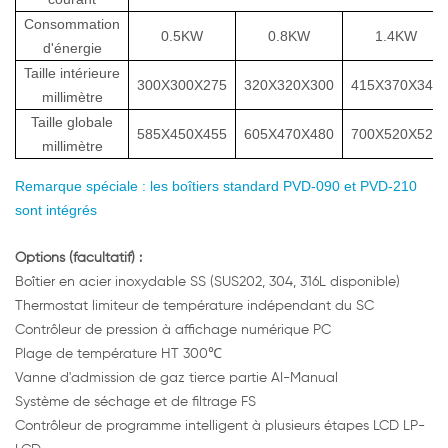
Consommation
0.5KW
0.8KW
1.4KW
d'énergie
Taille intérieure
300X300X275
320X320X300
415X370X345
millimètre
Taille globale
585X450X455
605X470X480
700X520X525
millimètre
Remarque spéciale : les boîtiers standard PVD-090 et PVD-210
sont intégrés
Options
(facultatif) :
Boîtier en acier inoxydable SS (SUS202, 304, 316L disponible)
Thermostat limiteur de température indépendant du SC
Contrôleur de pression à affichage numérique PC
Plage de température HT 300℃
Vanne d'admission de gaz tierce partie AI-Manual
Système de séchage et de filtrage FS
Contrôleur de programme intelligent à plusieurs étapes LCD LP-