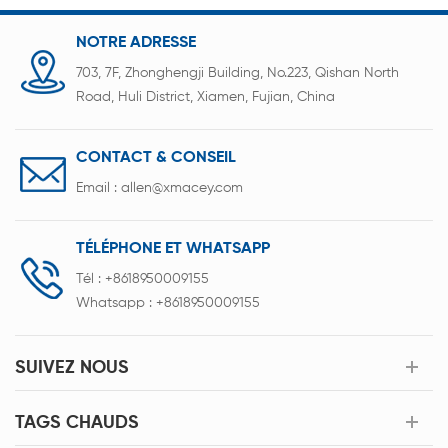
technologie pour la formation de films dans des
conditions de haute température dans le futur.
NOTRE ADRESSE
703, 7F, Zhonghengji Building, No.223, Qishan North
Road, Huli District, Xiamen, Fujian, China
CONTACT & CONSEIL
Email :
allen@xmacey.com
TÉLÉPHONE ET WHATSAPP
Tél :
+8618950009155
Whatsapp :
+8618950009155
SUIVEZ NOUS
TAGS CHAUDS