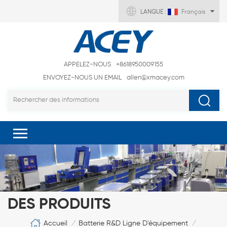
LANGUE :
Français
APPELEZ-NOUS
+8618950009155
ENVOYEZ-NOUS UN EMAIL
allen@xmacey.com
DES PRODUITS
Accueil
Batterie R&D Ligne D'équipement
/
/