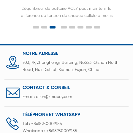
d'accumulateurs
L'équilibreur de batterie ACEY peut maintenir la
différence de tension de chaque cellule à moins
de 10 mv. Prolonge la durée de vie de la batterie
de 2 à 3 fois. Sans limitation de capacité, de
tension et de type de batterie.
NOTRE ADRESSE
703, 7F, Zhonghengji Building, No.223, Qishan North
Road, Huli District, Xiamen, Fujian, China
CONTACT & CONSEIL
Email :
allen@xmacey.com
TÉLÉPHONE ET WHATSAPP
Tél :
+8618950009155
Whatsapp :
+8618950009155