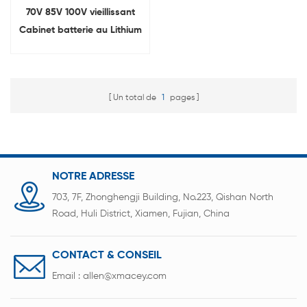
70V 85V 100V vieillissant
Cabinet batterie au Lithium
charge décharge testeur
de vieillissement
Un total de
1
pages
NOTRE ADRESSE
703, 7F, Zhonghengji Building, No.223, Qishan North
Road, Huli District, Xiamen, Fujian, China
CONTACT & CONSEIL
Email :
allen@xmacey.com