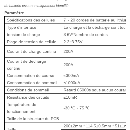
de batterie est automatiquement identifié.
Paramètre
Spécifications des cellules
7 ~ 20 cordes de batterie au lithium 
Type d'interface
La charge et la décharge sont tout
tension de charge
3.6V*Nombre de cordes
Plage de tension de cellule
2.2~3.75V
Courant de charge continu
200A
Courant de décharge
200A
continu
Consommation de course
≤300mA
Consommation de sommeil
≤1000uA
Conditions de sommeil
Retard 65000s sous aucun courant \ 
Résistance des circuits
≤10mR
Température de
-30
℃
~ 75
℃
fonctionnement
Taille de la structure du PCB
200±2mm * 114.5±0.5mm * 51±1m
Taille