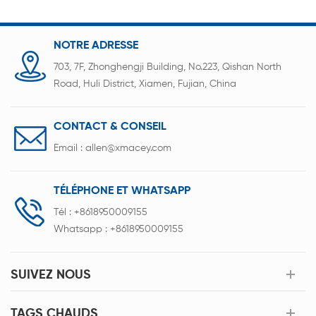
NOTRE ADRESSE
703, 7F, Zhonghengji Building, No.223, Qishan North
Road, Huli District, Xiamen, Fujian, China
CONTACT & CONSEIL
Email :
allen@xmacey.com
TÉLÉPHONE ET WHATSAPP
Tél :
+8618950009155
Whatsapp :
+8618950009155
SUIVEZ NOUS
TAGS CHAUDS