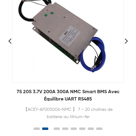
c
6S-21S 3.2V 100A 200A Logiciel Lifepo4 Smart
BMS Avec UART
ACEY-AP21S001 est spécialement conçu pour 6 à
21 chaînes de batteries au lithium.