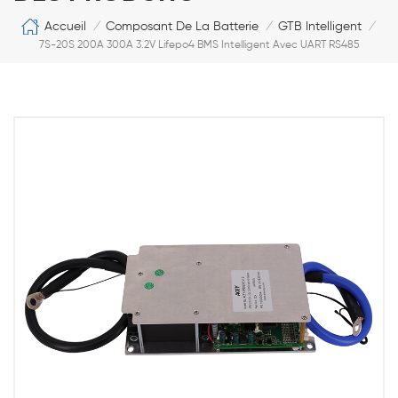
Accueil
Composant De La Batterie
GTB Intelligent
/
/
/
7S-20S 200A 300A 3.2V Lifepo4 BMS Intelligent Avec UART RS485