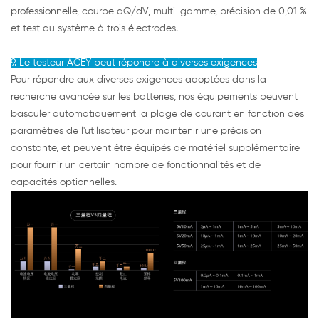
professionnelle, courbe dQ/dV, multi-gamme, précision de 0,01 %
et test du système à trois électrodes.
9. Le testeur ACEY peut répondre à diverses exigences
Pour répondre aux diverses exigences adoptées dans la
recherche avancée sur les batteries, nos équipements peuvent
basculer automatiquement la plage de courant en fonction des
paramètres de l'utilisateur pour maintenir une précision
constante, et peuvent être équipés de matériel supplémentaire
pour fournir un certain nombre de fonctionnalités et de
capacités optionnelles.