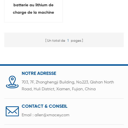
batterie au lithium de
charge de la machine
d'armoire
Un total de
1
pages
NOTRE ADRESSE
703, 7F, Zhonghengji Building, No.223, Qishan North
Road, Huli District, Xiamen, Fujian, China
CONTACT & CONSEIL
Email :
allen@xmacey.com