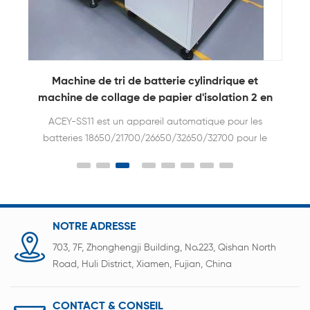
Machine de tri de batterie cylindrique et
n
machine de collage de papier d'isolation 2 en
1
ACEY-SS11 est un appareil automatique pour les
batteries 18650/21700/26650/32650/32700 pour le
tri et l'autocollant. il s'agit d'un équipement intégré
de combinaison d'autocollants et de tri rentable.
Les deux machines sont chargées et
réceptionnées dans le même sens. Ils peuvent être
combinés en une seule opération ou séparément.
NOTRE ADRESSE
703, 7F, Zhonghengji Building, No.223, Qishan North
Road, Huli District, Xiamen, Fujian, China
CONTACT & CONSEIL