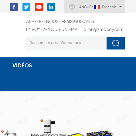
LANGUE :
Français
APPELEZ-NOUS
+8618950009155
ENVOYEZ-NOUS UN EMAIL
allen@xmacey.com
VIDÉOS