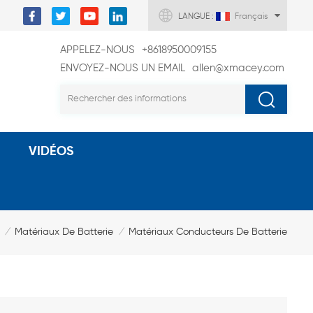
LANGUE :
Français
APPELEZ-NOUS
+8618950009155
ENVOYEZ-NOUS UN EMAIL
allen@xmacey.com
VIDÉOS
Matériaux De Batterie
Matériaux Conducteurs De Batterie
/
/