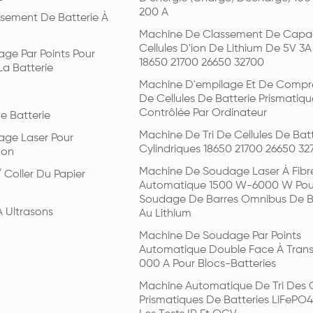
200 A
issement De Batterie À
Machine De Classement De Capa
Cellules D'ion De Lithium De 5V 3A
ge Par Points Pour
18650 21700 26650 32700
a Batterie
Machine D'empilage Et De Compr
De Cellules De Batterie Prismatiqu
Contrôlée Par Ordinateur
e Batterie
Machine De Tri De Cellules De Batt
ge Laser Pour
Cylindriques 18650 21700 26650 32
Ion
Machine De Soudage Laser À Fibr
 Coller Du Papier
Automatique 1500 W-6000 W Pou
Soudage De Barres Omnibus De Ba
À Ultrasons
Au Lithium
Machine De Soudage Par Points
Automatique Double Face À Transi
000 A Pour Blocs-Batteries
Machine Automatique De Tri Des C
Prismatiques De Batteries LiFePO4