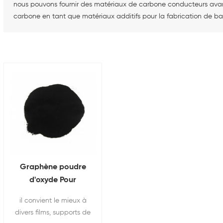
nous pouvons fournir des matériaux de carbone conducteurs ava
carbone en tant que matériaux additifs pour la fabrication de ba
Graphène poudre
d'oxyde Pour
matières premières
il convient le mieux à
de batterie au
divers films, supports de
lithium