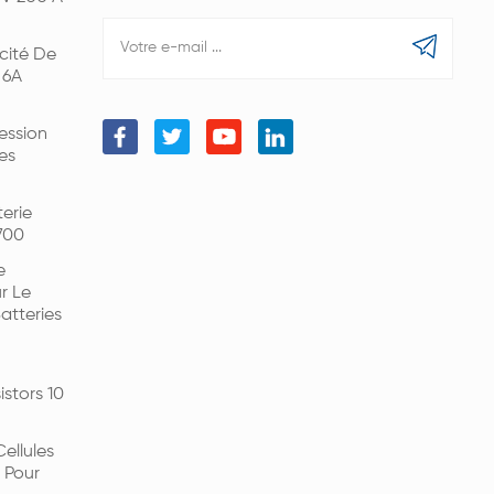
cité De
 6A
ession
es
erie
700
e
r Le
tteries
stors 10
ellules
 Pour