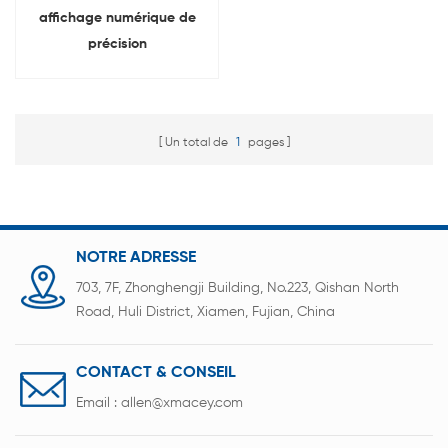
affichage numérique de
précision
Supercondensateur
machine de façonnage
d'électrode de batterie
Un total de
1
pages
NOTRE ADRESSE
703, 7F, Zhonghengji Building, No.223, Qishan North
Road, Huli District, Xiamen, Fujian, China
CONTACT & CONSEIL
Email :
allen@xmacey.com