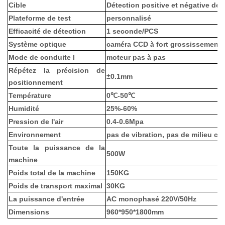
Cible
Détection positive et négative de l
Plateforme de test
personnalisé
Efficacité de détection
1 seconde/PCS
Système optique
caméra CCD à fort grossissement, o
Mode
de conduite l
moteur pas à pas
Répétez la précision de
±0.1mm
positionnement
Température
0℃-50℃
Humidité
25%-60%
Pression de l'air
0.4-0.6Mpa
Environnement
pas de vibration, pas de milieu c
Toute la puissance de la
500W
machine
Poids total de la machine
150KG
Poids de transport maximal
30KG
La puissance d'entrée
AC monophasé 220V/50Hz
Dimensions
960*950*1800mm