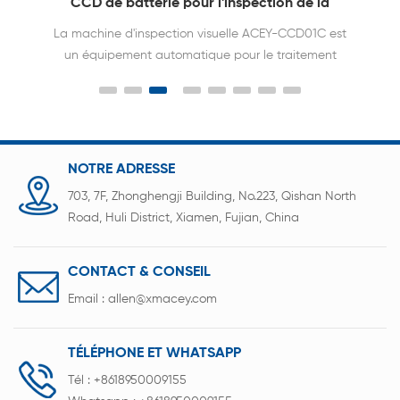
CCD de batterie pour l'inspection de la
polarité des cellules cylindriques
La machine d'inspection visuelle ACEY-CCD01C est
un équipement automatique pour le traitement
des batteries au lithium, qui a pour fonction de
détecter automatiquement les électrodes positives
et négatives des cellules cylindriques des batteries
au lithium.
NOTRE ADRESSE
703, 7F, Zhonghengji Building, No.223, Qishan North
Road, Huli District, Xiamen, Fujian, China
CONTACT & CONSEIL
Email :
allen@xmacey.com
TÉLÉPHONE ET WHATSAPP
Tél :
+8618950009155