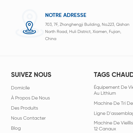
NOTRE ADRESSE
703, 7F, Zhonghengji Building, No.223, Qishan
North Road, Huli District, Xiamen, Fujian,
China
SUIVEZ NOUS
TAGS CHAU
Équipement De Vie
Domicile
Au Lithium
À Propos De Nous
Machine De Tri De
Des Produits
Ligne D'assembla
Nous Contacter
Machine De Vieill
Blog
12 Canaux