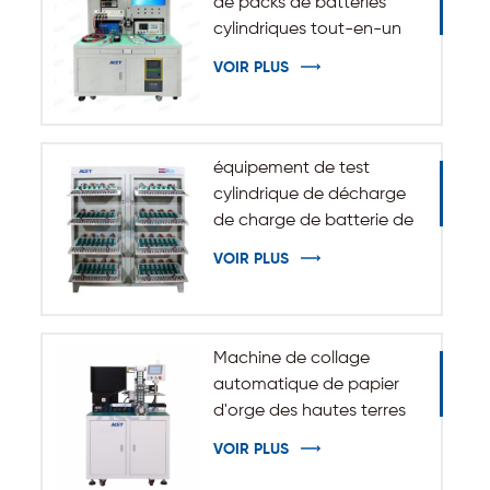
de packs de batteries
cylindriques tout-en-un
VOIR PLUS
équipement de test
cylindrique de décharge
de charge de batterie de
5V 10A 20A 18650-32140
VOIR PLUS
Machine de collage
automatique de papier
d'orge des hautes terres
d'isolation pour batterie
VOIR PLUS
cylindrique 32140 33140