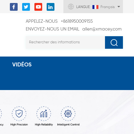
LANGUE :
Français
APPELEZ-NOUS
+8618950009155
ENVOYEZ-NOUS UN EMAIL
allen@xmacey.com
VIDÉOS