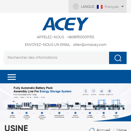
LANGUE :
Français
APPELEZ-NOUS
+8618950009155
ENVOYEZ-NOUS UN EMAIL
allen@xmacey.com
USINE
Accueil
Usine
/