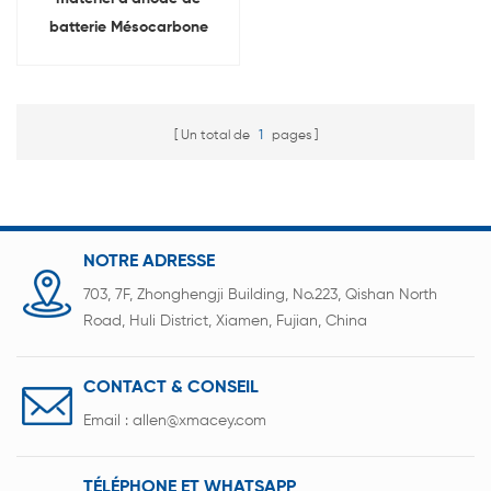
batterie Mésocarbone
Microbilles graphite MCMB
poudre
Un total de
1
pages
NOTRE ADRESSE
703, 7F, Zhonghengji Building, No.223, Qishan North
Road, Huli District, Xiamen, Fujian, China
CONTACT & CONSEIL
Email :
allen@xmacey.com
TÉLÉPHONE ET WHATSAPP