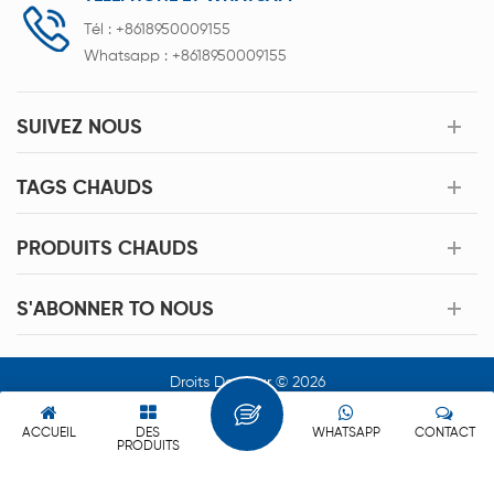
Tél :
+8618950009155
Whatsapp :
+8618950009155
SUIVEZ NOUS
TAGS CHAUDS
PRODUITS CHAUDS
S'ABONNER TO NOUS
Droits Dauteur © 2026
Xiamen Acey New Energy Technology Co.,Ltd. Tous Les Droits
Sont Réservés.
ACCUEIL
DES
WHATSAPP
CONTACT
PRODUITS