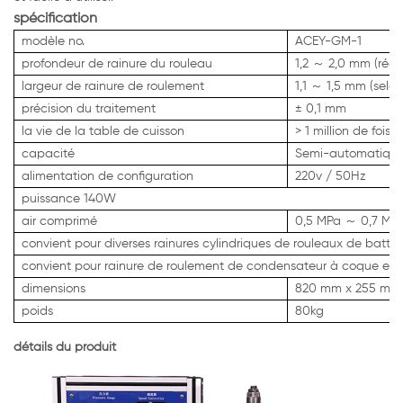
spécification
modèle no.
ACEY-GM-1
profondeur de rainure du rouleau
1,2 ～ 2,0 mm (régl
largeur de rainure de roulement
1,1 ～ 1,5 mm (selon
précision du traitement
± 0,1 mm
la vie de la table de cuisson
> 1 million de fois
capacité
Semi-automatique
alimentation de configuration
220v / 50Hz
puissance 140W
air comprimé
0,5 MPa ～ 0,7 MP
convient pour diverses rainures cylindriques de rouleaux de batter
convient pour rainure de roulement de condensateur à coque en a
dimensions
820 mm x 255 mm
poids
80kg
détails du produit