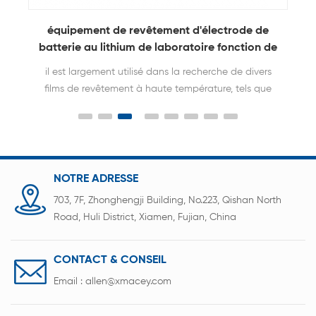
équipement de revêtement d'électrode de
batterie au lithium de laboratoire fonction de
chauffage
il est largement utilisé dans la recherche de divers
films de revêtement à haute température, tels que
les films céramiques, les films de cristal, les films de
matériaux de batterie et les films; il peut s'adapter
au développement de la science et de la
technologie pour la formation de films dans des
conditions de haute température dans le futur.
NOTRE ADRESSE
703, 7F, Zhonghengji Building, No.223, Qishan North
Road, Huli District, Xiamen, Fujian, China
CONTACT & CONSEIL
Email :
allen@xmacey.com