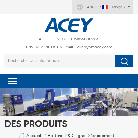
LANGUE :
Français
APPELEZ-NOUS
+8618950009155
ENVOYEZ-NOUS UN EMAIL
allen@xmacey.com
DES PRODUITS
Accueil
Batterie R&D Ligne D'équipement
/
/