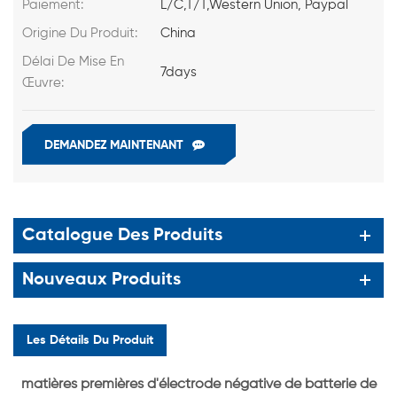
Paiement:
L/C,T/T,Western Union, Paypal
Origine Du Produit:
China
Délai De Mise En
7days
Œuvre:
DEMANDEZ MAINTENANT
Catalogue Des Produits
Nouveaux Produits
Les Détails Du Produit
matières premières d'électrode négative de batterie de