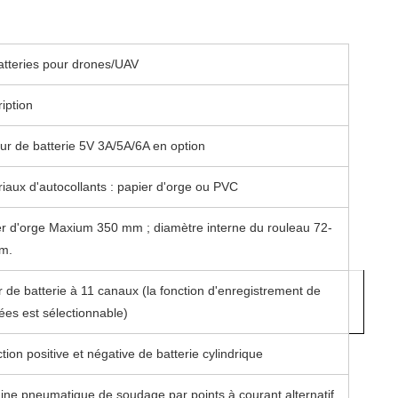
tteries pour drones/UAV
iption
ur de batterie 5V 3A/5A/6A en option
iaux d'autocollants : papier d'orge ou PVC
r d'orge Maxium 350 mm ; diamètre interne du rouleau 72-
m.
r de batterie à 11 canaux (la fonction d'enregistrement de
es est sélectionnable)
tion positive et négative de batterie cylindrique
ne pneumatique de soudage par points à courant alternatif