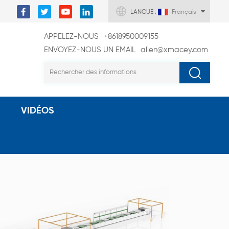
LANGUE :
Français
APPELEZ-NOUS
+8618950009155
ENVOYEZ-NOUS UN EMAIL
allen@xmacey.com
VIDÉOS