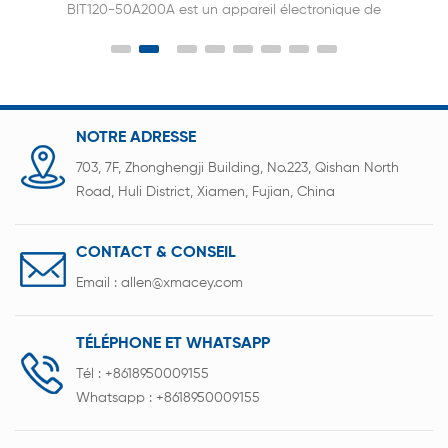
BIT120-50A200A est un appareil électronique de
précision hautement intégré utilisé pour effectuer
une évaluation complète des performances, une
vérification de la qualité et une analyse de l'état
des packs de batteries (tels que les packs de
batteries au lithium, les packs de batteries au
NOTRE ADRESSE
plomb-acide, etc.).
703, 7F, Zhonghengji Building, No.223, Qishan North
Road, Huli District, Xiamen, Fujian, China
CONTACT & CONSEIL
Email :
allen@xmacey.com
TÉLÉPHONE ET WHATSAPP
Tél :
+8618950009155
Whatsapp :
+8618950009155