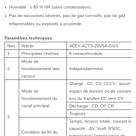
Humidité : ≤ 85 % HR (sans condensation)
Pas de secousses sévères, pas de gaz corrosifs, pas de gaz
inflammables ou explosifs à proximité.
Paramètres
techniques
Non.
Article
ACEY-ACTS-20V5A-GGS
1
Principales chaînes
8
canaux/module
Mode de
2
fonctionnement des
Indépendamment
canaux
Charge : CC, CV, CCCV,
aucun
Mode de
impact de tension ou de courant
fonctionnement du
lors du transfert CC vers CV
canal principal
Décharge : CD, CP, CR
Toujours
3
Temps, tension totale, courant total
capacité, -ΔV, Vcell, RSOC,
Condition de fin du
température (température de