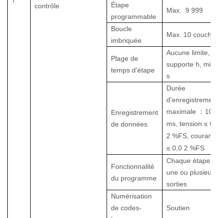
7
Étape
contrôle
Max.
9 999
programmable
Boucle
Max. 10 couche
imbriquée
Aucune limite,
Plage de
supporte h, min,
temps d'étape
s
Durée
d'enregistremen
maximale
：
10
Enregistrement
ms, tension
≤
0,
de données
2
%FS, courant
≤
0,0
2
%FS
Chaque étape a
Fonctionnalité
une ou plusieurs
du programme
sorties
Numérisation
de codes-
Soutien