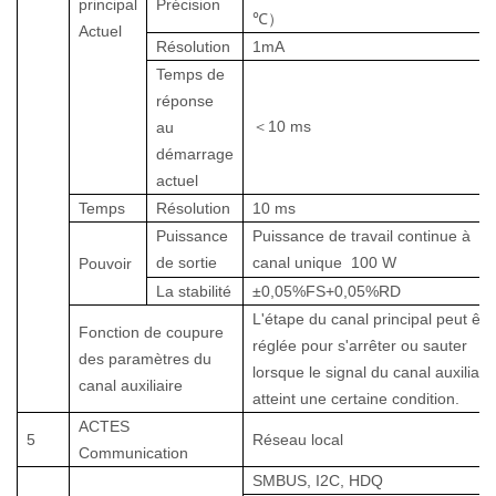
principal
Précision
℃）
Actuel
Résolution
1mA
Temps de
réponse
＜
10
ms
au
démarrage
actuel
Temps
Résolution
10 ms
Puissance
Puissance de travail continue à
de sortie
canal unique
100
W
Pouvoir
La stabilité
±0,05%FS+0,05%RD
L'étape du canal principal peut êtr
Fonction de coupure
réglée pour s'arrêter ou sauter
des paramètres du
lorsque le signal du canal auxiliair
canal auxiliaire
atteint une certaine condition.
ACTES
5
Réseau local
Communication
SMBUS, I2C, HDQ