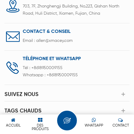
703, 7F, Zhonghengji Building, No.223, Qishan North
Road, Huli District, Xiamen, Fujian, China
CONTACT & CONSEIL
Email :
allen@xmacey.com
TÉLÉPHONE ET WHATSAPP
Tél :
+8618950009155
Whatsapp :
+8618950009155
SUIVEZ NOUS
TAGS CHAUDS
ACCUEIL
DES
WHATSAPP
CONTACT
PRODUITS CHAUDS
PRODUITS