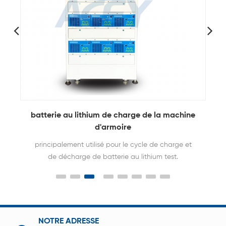
Machine d'essai de durée de vie du bloc-
batterie au lithium-ion EV à entrée multicanal
et à régénération d'énergie
Le système a la fonction d'entrée multicanal et de
régénération d'énergie, ce qui peut économiser
beaucoup d'énergie électrique consommée lors du
processus de charge et de décharge. Applicable
pour les véhicules électriques, les outils électriques,
les outils de jardin, le stockage d'énergie
domestique et extérieur.
NOTRE ADRESSE