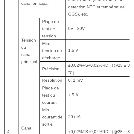
canal principal
détection NTC et température
GGS), etc.
Plage de
0V
-
20V
test de
tension
Tension
Min.
du
1,5
V
tension de
canal
décharge
principal
±0,02%FS+0,02%RD
（
@25
±
3
Précision
℃）
Résolution
0,
1 mV
Plage de
±
5
A
test du
courant
Min.
20
mA
courant de
sortie
Canal
4
±0,02%FS+0,02%RD
（
@25
±
3