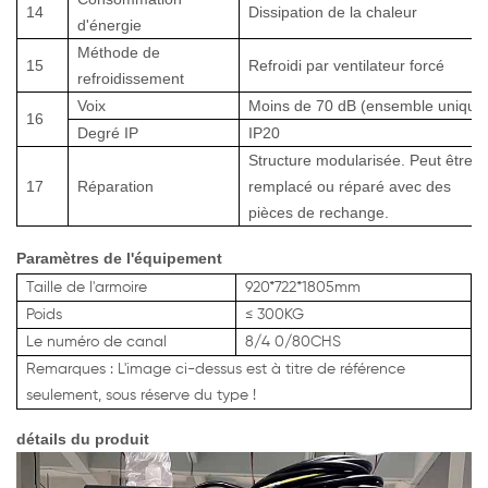
14
Dissipation de la chaleur
d'énergie
Méthode de
15
Refroidi par ventilateur forcé
refroidissement
Voix
Moins de 70 dB (ensemble unique
16
Degré IP
IP20
Structure modularisée. Peut être
17
Réparation
remplacé ou réparé avec des
pièces de rechange.
Paramètres de l'équipement
Taille de l'armoire
920*722*1805mm
Poids
≤
300KG
Le numéro
de canal
8/4
0/80CHS
Remarques : L'image ci-dessus est à titre de référence
seulement, sous réserve du type !
détails du produit