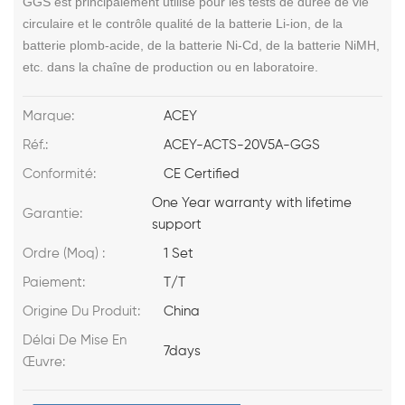
GGS est principalement utilisé pour les tests de durée de vie
circulaire et le contrôle qualité de la batterie Li-ion, de la
batterie plomb-acide, de la batterie Ni-Cd, de la batterie NiMH,
etc. dans la chaîne de production ou en laboratoire.
Marque:
ACEY
Réf.:
ACEY-ACTS-20V5A-GGS
Conformité:
CE Certified
One Year warranty with lifetime
Garantie:
support
Ordre (Moq) :
1 Set
Paiement:
T/T
Origine Du Produit:
China
Délai De Mise En
7days
Œuvre: