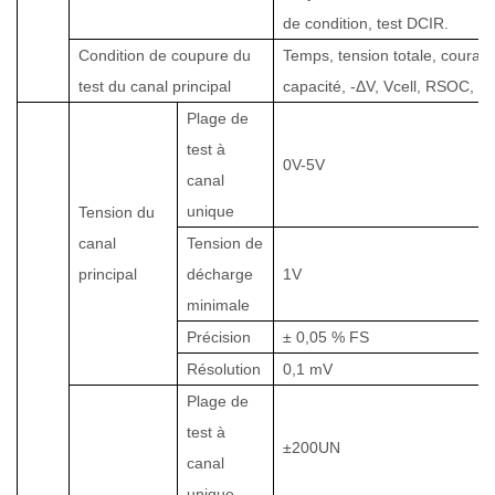
de condition, test DCIR
.
Condition de coupure du
Temps, tension totale, courant 
test du canal principal
capacité, -ΔV, Vcell, RSOC, et
Plage de
test à
0V-
5
V
canal
unique
Tension du
canal
Tension de
principal
décharge
1
V
minimale
Précision
± 0,05 % FS
Résolution
0,1 mV
Plage de
test à
±
200
UN
canal
unique