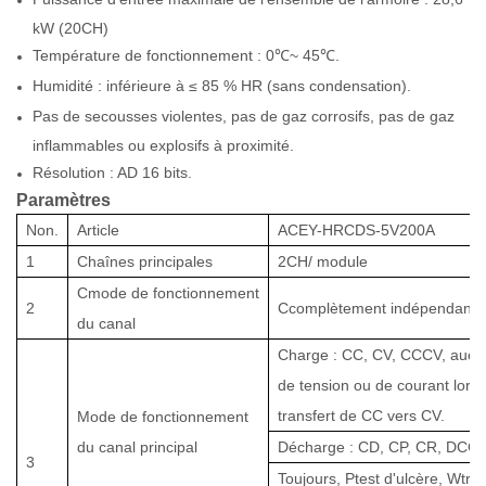
kW (20CH)
Température de fonctionnement : 0℃~ 45℃.
Humidité : inférieure à ≤ 85 % HR (sans condensation).
Pas de secousses violentes, pas de gaz corrosifs, pas de gaz
inflammables ou explosifs à proximité.
Résolution : AD 16 bits.
Paramètres
Non.
Article
ACEY-HRCDS-5V200A
1
Chaînes principales
2
CH/ module
C
mode de fonctionnement
2
C
complètement indépendant
.
du canal
Charge : CC, CV, CCCV, aucu
de tension ou de courant lors
transfert de CC vers CV
.
Mode de fonctionnement
du canal principal
Décharge : CD, CP, CR, DCC
3
Toujours
, P
test d'ulcère,
W
trav