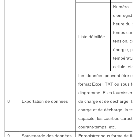
Numéro
d'enregistr
heure du sy
temps cumu
Liste détaillée
tension, cou
énergie, pu
température
cellule, etc.
Les données peuvent être exp
format Excel, TXT ou sous fo
diagramme. Elles fournissent l'
8
Exportation de données
de charge et de décharge, la 
charge et de décharge, la tens
capacité, les courbes caractér
courant-temps, etc.
9
Sauvegarde des données
Enregistrer sous forme de fich