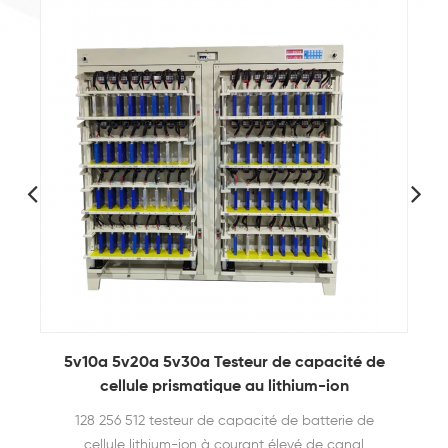
5v10a 5v20a 5v30a Testeur de capacité de
5V3A
cellule prismatique au lithium-ion
c
128 256 512 testeur de capacité de batterie de
L'éq
cellule lithium-ion à courant élevé de canal
cana