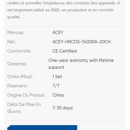
réelles et surveiller l'impédance des contacts des appareils. Il
est largement utilisé en R&D, en production et en contrôle
qualité.
Marque:
ACEY
Réf.:
ACEY-HRCDS-5V200A-20CH
Conformité:
CE Certified
One-year warranty with lifetime
Garantie:
support
Ordre (Moq) :
1 Set
Paiement:
T/T
Origine Du Produit:
China
Délai De Mise En
7-35 days
Œuvre: