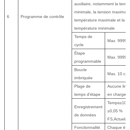
auxiliaire, notamment la tensi
minimale, la tension maximale,
6
Programme de contrôle
température maximale et la
température minimale.
Temps de
Max.
9999
cycle
Étape
Max.
9999
programmable
Boucle
Max. 10 co
imbriquée
Plage de
Aucune limit
temps d'étape
en charge h,
Temps≥
10
M
Enregistrement
≥
0,05 %
de données
FS
,Actuel≥
0
Fonctionnalité
Chaque éta