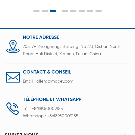
b
NOTRE ADRESSE
703, 7F, Zhonghengji Building, No.223, Qishan North
Road, Huli District, Xiamen, Fujian, China
CONTACT & CONSEIL
Email :
allen@xmacey.com
TÉLÉPHONE ET WHATSAPP
Tél :
+8618950009155
Whatsapp :
+8618950009155