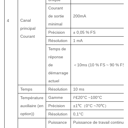
Courant
de sortie
200
mA
Canal
4
minimal
principal
Précision
± 0,05 % FS
Courant
Résolution
1 mA
Temps de
réponse
de
＜
10
ms (10 % FS ~ 90 % FS)
démarrage
actuel
Temps
Résolution
10 ms
Gamme
ï¹£
20
°C ~
100
°C
Température
auxiliaire (en
Précision
±1
℃（
0
°C ~
70
℃）
option)
)
Résolution
0,1
°C
Puissance
Puissance de travail continue 