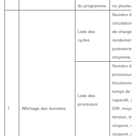
du programme
ou plusieurs
Numéro de
circulation.
Liste des
de charge/d
cycles
rendement,
puissance et
moyenne, et
Numéro de
processus,
fonctionnem
temps de pr
Liste des
capacité, pu
processus
7
Affichage des données
DIR, moyen
tension, ten
coupure, co
coupure, etc