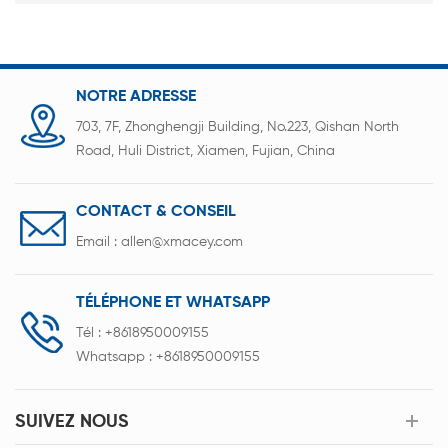
NOTRE ADRESSE
703, 7F, Zhonghengji Building, No.223, Qishan North
Road, Huli District, Xiamen, Fujian, China
CONTACT & CONSEIL
Email :
allen@xmacey.com
TÉLÉPHONE ET WHATSAPP
Tél :
+8618950009155
Whatsapp :
+8618950009155
SUIVEZ NOUS