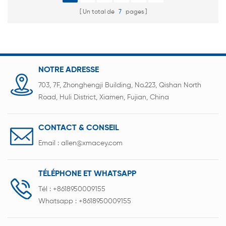
Un total de
7
pages
NOTRE ADRESSE
703, 7F, Zhonghengji Building, No.223, Qishan North
Road, Huli District, Xiamen, Fujian, China
CONTACT & CONSEIL
Email :
allen@xmacey.com
TÉLÉPHONE ET WHATSAPP
Tél :
+8618950009155
Whatsapp :
+8618950009155