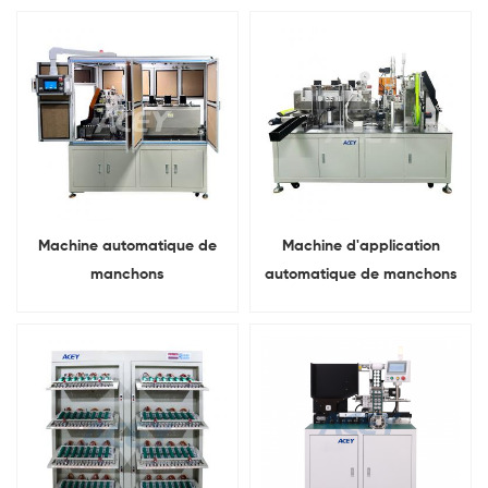
drone de véhicule aérien
(compatible avec les
sans pilote
batteries 18650, 21700,
26650, 32650 et 32700)
Machine automatique de
Machine d'application
manchons
automatique de manchons
thermorétractables en PVC
thermorétractables pour
avec couvercle pour
cellules de batterie
batteries 18650, 21700 et
cylindriques 18650 21700
26650