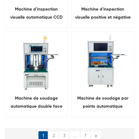
Machine d'inspection
Machine d'inspection
visuelle automatique CCD
visuelle positive et négative
de batterie pour
de batterie cylindrique
l'inspection de la polarité
des cellules cylindriques
Machine de soudage
Machine de soudage par
automatique double face
points automatique
pour batteries 18650,
unilatérale pour bandes de
21700, 26650, 32700 et
nickel destinées aux
33140
batteries au lithium
1
2
3
...
7