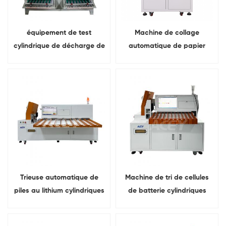
équipement de test
Machine de collage
cylindrique de décharge de
automatique de papier
charge de batterie de 5V
d'orge des hautes terres
10A 20A 18650-32140
d'isolation pour batterie
cylindrique 32140 33140
Trieuse automatique de
Machine de tri de cellules
piles au lithium cylindriques
de batterie cylindriques
33140 à 10 canaux
18650 21700 26650 32700