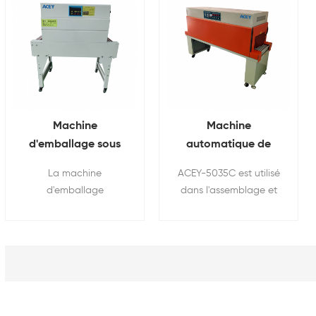
Machine
Machine
d'emballage sous
automatique de
film rétractable en
tunnel
La machine
ACEY-5035C est utilisé
PVC POF
thermorétractable
d'emballage
dans l'assemblage et
pour PVC PP PE POF
thermorétractable
l'emballage de
ACEY-4020 est conçue
batteries, en particulier
pour le processus
pour les batteries
d'emballage
lithium-ion et d'autres
thermorétractable de
types de batteries
batterie cylindrique et
rechargeables. Ces
combiné, en utilisant
machines sont conçues