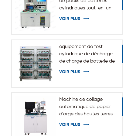
de packs de batteries
cylindriques tout-en-un
VOIR PLUS
équipement de test
cylindrique de décharge
de charge de batterie de
5V 10A 20A 18650-32140
VOIR PLUS
Machine de collage
automatique de papier
d'orge des hautes terres
d'isolation pour batterie
VOIR PLUS
cylindrique 32140 33140