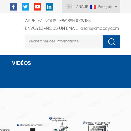
LANGUE :
Français
APPELEZ-NOUS
+8618950009155
ENVOYEZ-NOUS UN EMAIL
allen@xmacey.com
VIDÉOS