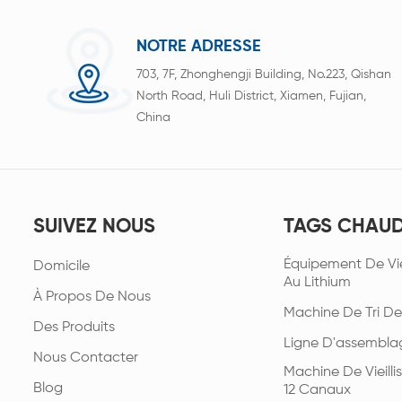
NOTRE ADRESSE
703, 7F, Zhonghengji Building, No.223, Qishan
North Road, Huli District, Xiamen, Fujian,
China
SUIVEZ NOUS
TAGS CHAU
Équipement De Vie
Domicile
Au Lithium
À Propos De Nous
Machine De Tri De
Des Produits
Ligne D'assembla
Nous Contacter
Machine De Vieill
Blog
12 Canaux