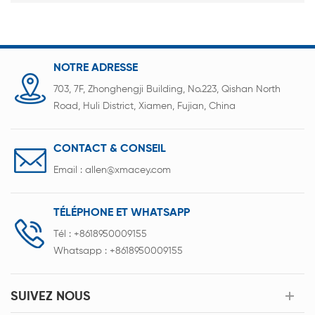
NOTRE ADRESSE
703, 7F, Zhonghengji Building, No.223, Qishan North
Road, Huli District, Xiamen, Fujian, China
CONTACT & CONSEIL
Email :
allen@xmacey.com
TÉLÉPHONE ET WHATSAPP
Tél :
+8618950009155
Whatsapp :
+8618950009155
SUIVEZ NOUS