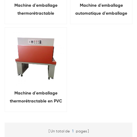
Machine d'emballage
Machine d'emballage
thermorétractable
automatique d'emballage
automatique de film de
thermorétractable de film
machine de
de PVC POF PE PP
conditionnement de PVC
POF
Machine d'emballage
thermorétractable en PVC
pour machine de
conditionnement
automatique POF PE PP
Un total de
1
pages