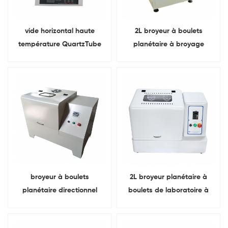
vide horizontal haute
2L broyeur à boulets
température QuartzTube
planétaire à broyage
four Pour séchage du
vertical 4 pots
matériel de laboratoire
broyeur à boulets
2L broyeur planétaire à
planétaire directionnel
boulets de laboratoire à
complet quatre pots
haute énergie vente
d'alumine