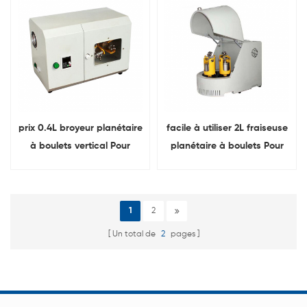
prix 0.4L broyeur planétaire
facile à utiliser 2L fraiseuse
à boulets vertical Pour
planétaire à boulets Pour
broyage de matière
recherche de batterie de
première de batterie
laboratoire
1
2
Un total de
2
pages