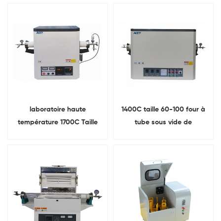
laboratoire haute
1400C taille 60-100 four à
température 1700C Taille
tube sous vide de
de tube 60 80 Four de tube
laboratoire à haute
à vide à zone unique
température horizontal