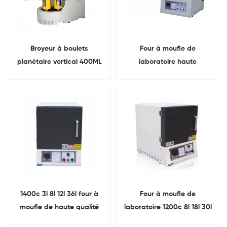
Broyeur à boulets
Four à moufle de
planétaire vertical 400ML
laboratoire haute
avec pot de broyage 4
température 8l 12l 20l 36l
1700c
1400c 3l 8l 12l 36l four à
Four à moufle de
moufle de haute qualité
laboratoire 1200c 8l 18l 30l
pour laboratoire
pour traitement thermique